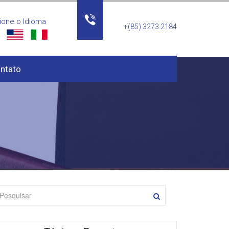
ione o Idioma
+(85) 3273.2184
ntato