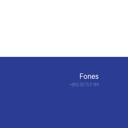
Fones
+(85) 3273.2184