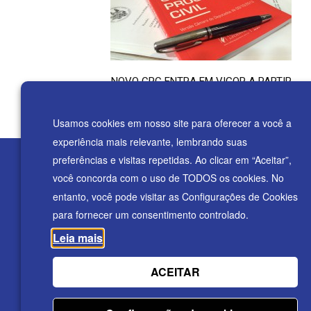
NOVO CPC ENTRA EM VIGOR A PARTIR
DE 18 DE MARÇO
Usamos cookies em nosso site para oferecer a você a
experiência mais relevante, lembrando suas
preferências e visitas repetidas. Ao clicar em “Aceitar”,
você concorda com o uso de TODOS os cookies. No
Escritorio
entanto, você pode visitar as Configurações de Cookies
R. Adolfo Soares, Nº 58
para fornecer um consentimento controlado.
Eng. Luciano Cavalcante
Fortaleza - Ceará - Brasil
Leia mais
ACEITAR