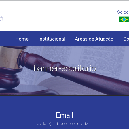
Selec
Home
Institucional
Áreas de Atuação
Co
banner-escritorio
Email
contato@adrianosobreira.adv.br