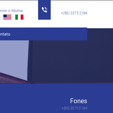
ione o Idioma
+(85) 3273.2184
ntato
Fones
+(85) 3273.2184