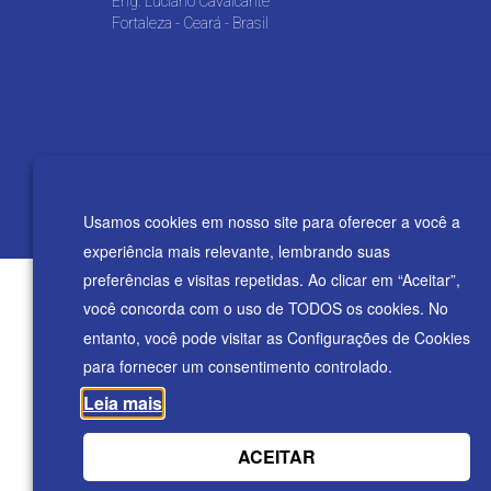
Eng. Luciano Cavalcante
Fortaleza - Ceará - Brasil
© 2005 - 2026 Dr. Adriano Sobreira | Todos os direitos re
Usamos cookies em nosso site para oferecer a você a
experiência mais relevante, lembrando suas
preferências e visitas repetidas. Ao clicar em “Aceitar”,
você concorda com o uso de TODOS os cookies. No
entanto, você pode visitar as Configurações de Cookies
para fornecer um consentimento controlado.
Leia mais
ACEITAR